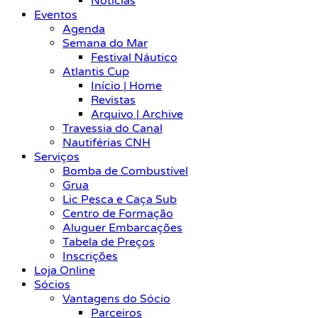
Notícias
Eventos
Agenda
Semana do Mar
Festival Náutico
Atlantis Cup
Início | Home
Revistas
Arquivo | Archive
Travessia do Canal
Nautiférias CNH
Serviços
Bomba de Combustível
Grua
Lic Pesca e Caça Sub
Centro de Formação
Aluguer Embarcações
Tabela de Preços
Inscrições
Loja Online
Sócios
Vantagens do Sócio
Parceiros