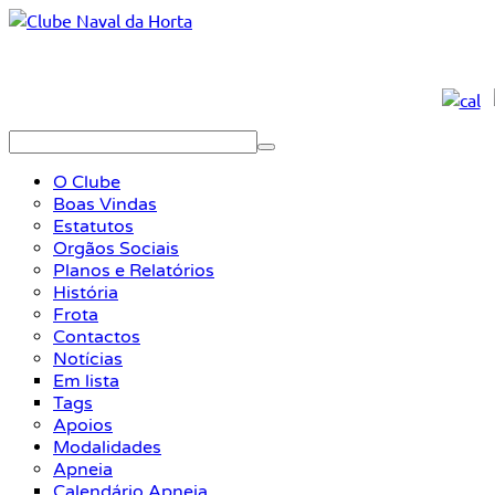
O Clube
Boas Vindas
Estatutos
Orgãos Sociais
Planos e Relatórios
História
Frota
Contactos
Notícias
Em lista
Tags
Apoios
Modalidades
Apneia
Calendário Apneia