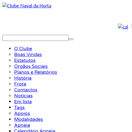
O Clube
Boas Vindas
Estatutos
Orgãos Sociais
Planos e Relatórios
História
Frota
Contactos
Notícias
Em lista
Tags
Apoios
Modalidades
Apneia
Calendário Apneia