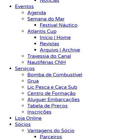
Notícias
Eventos
Agenda
Semana do Mar
Festival Náutico
Atlantis Cup
Início | Home
Revistas
Arquivo | Archive
Travessia do Canal
Nautiférias CNH
Serviços
Bomba de Combustível
Grua
Lic Pesca e Caça Sub
Centro de Formação
Aluguer Embarcações
Tabela de Preços
Inscrições
Loja Online
Sócios
Vantagens do Sócio
Parceiros