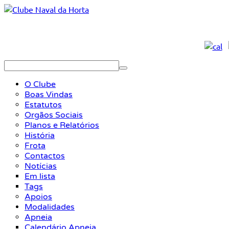
O Clube
Boas Vindas
Estatutos
Orgãos Sociais
Planos e Relatórios
História
Frota
Contactos
Notícias
Em lista
Tags
Apoios
Modalidades
Apneia
Calendário Apneia