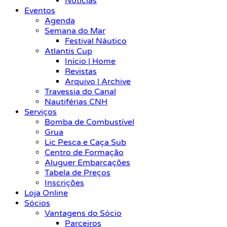
Notícias
Eventos
Agenda
Semana do Mar
Festival Náutico
Atlantis Cup
Início | Home
Revistas
Arquivo | Archive
Travessia do Canal
Nautiférias CNH
Serviços
Bomba de Combustível
Grua
Lic Pesca e Caça Sub
Centro de Formação
Aluguer Embarcações
Tabela de Preços
Inscrições
Loja Online
Sócios
Vantagens do Sócio
Parceiros