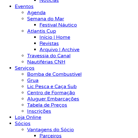
Notícias
Eventos
Agenda
Semana do Mar
Festival Náutico
Atlantis Cup
Início | Home
Revistas
Arquivo | Archive
Travessia do Canal
Nautiférias CNH
Serviços
Bomba de Combustível
Grua
Lic Pesca e Caça Sub
Centro de Formação
Aluguer Embarcações
Tabela de Preços
Inscrições
Loja Online
Sócios
Vantagens do Sócio
Parceiros