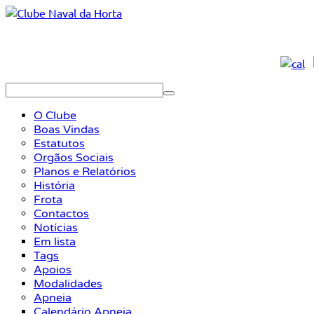
O Clube
Boas Vindas
Estatutos
Orgãos Sociais
Planos e Relatórios
História
Frota
Contactos
Notícias
Em lista
Tags
Apoios
Modalidades
Apneia
Calendário Apneia