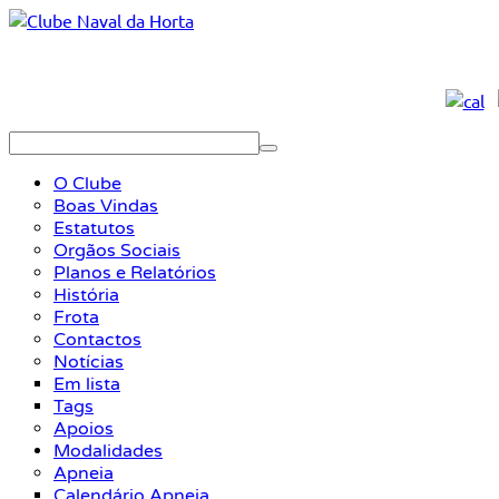
O Clube
Boas Vindas
Estatutos
Orgãos Sociais
Planos e Relatórios
História
Frota
Contactos
Notícias
Em lista
Tags
Apoios
Modalidades
Apneia
Calendário Apneia