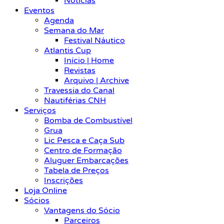
Notícias
Eventos
Agenda
Semana do Mar
Festival Náutico
Atlantis Cup
Início | Home
Revistas
Arquivo | Archive
Travessia do Canal
Nautiférias CNH
Serviços
Bomba de Combustível
Grua
Lic Pesca e Caça Sub
Centro de Formação
Aluguer Embarcações
Tabela de Preços
Inscrições
Loja Online
Sócios
Vantagens do Sócio
Parceiros