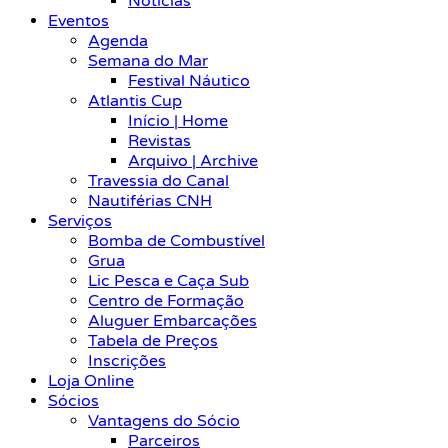
Notícias
Eventos
Agenda
Semana do Mar
Festival Náutico
Atlantis Cup
Início | Home
Revistas
Arquivo | Archive
Travessia do Canal
Nautiférias CNH
Serviços
Bomba de Combustível
Grua
Lic Pesca e Caça Sub
Centro de Formação
Aluguer Embarcações
Tabela de Preços
Inscrições
Loja Online
Sócios
Vantagens do Sócio
Parceiros