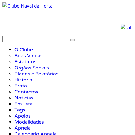
O Clube
Boas Vindas
Estatutos
Orgãos Sociais
Planos e Relatórios
História
Frota
Contactos
Notícias
Em lista
Tags
Apoios
Modalidades
Apneia
Calendário Apneia