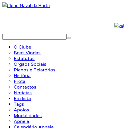
O Clube
Boas Vindas
Estatutos
Orgãos Sociais
Planos e Relatórios
História
Frota
Contactos
Notícias
Em lista
Tags
Apoios
Modalidades
Apneia
Calendário Apneia