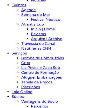
Notícias
Eventos
Agenda
Semana do Mar
Festival Náutico
Atlantis Cup
Início | Home
Revistas
Arquivo | Archive
Travessia do Canal
Nautiférias CNH
Serviços
Bomba de Combustível
Grua
Lic Pesca e Caça Sub
Centro de Formação
Aluguer Embarcações
Tabela de Preços
Inscrições
Loja Online
Sócios
Vantagens do Sócio
Parceiros