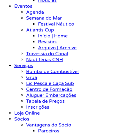
Notícias
Eventos
Agenda
Semana do Mar
Festival Náutico
Atlantis Cup
Início | Home
Revistas
Arquivo | Archive
Travessia do Canal
Nautiférias CNH
Serviços
Bomba de Combustível
Grua
Lic Pesca e Caça Sub
Centro de Formação
Aluguer Embarcações
Tabela de Preços
Inscrições
Loja Online
Sócios
Vantagens do Sócio
Parceiros