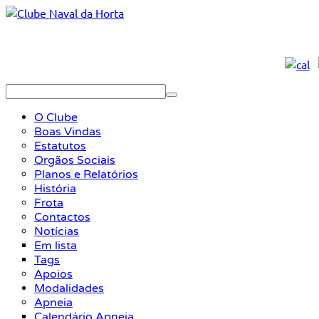
O Clube
Boas Vindas
Estatutos
Orgãos Sociais
Planos e Relatórios
História
Frota
Contactos
Notícias
Em lista
Tags
Apoios
Modalidades
Apneia
Calendário Apneia