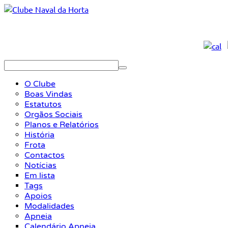
O Clube
Boas Vindas
Estatutos
Orgãos Sociais
Planos e Relatórios
História
Frota
Contactos
Notícias
Em lista
Tags
Apoios
Modalidades
Apneia
Calendário Apneia