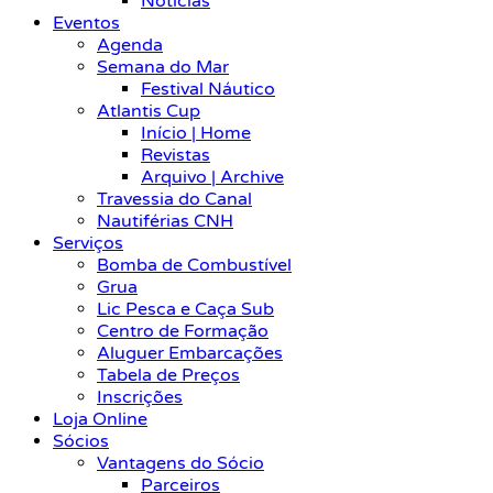
Notícias
Eventos
Agenda
Semana do Mar
Festival Náutico
Atlantis Cup
Início | Home
Revistas
Arquivo | Archive
Travessia do Canal
Nautiférias CNH
Serviços
Bomba de Combustível
Grua
Lic Pesca e Caça Sub
Centro de Formação
Aluguer Embarcações
Tabela de Preços
Inscrições
Loja Online
Sócios
Vantagens do Sócio
Parceiros