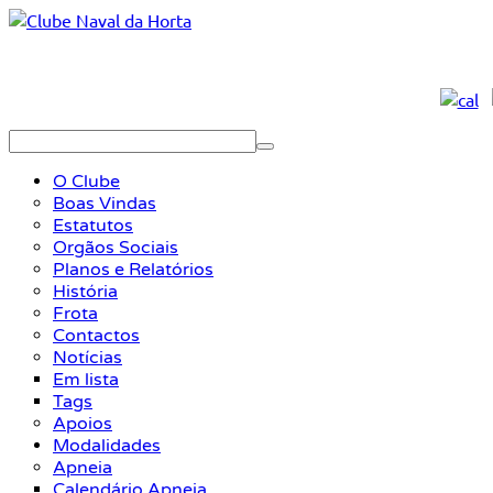
O Clube
Boas Vindas
Estatutos
Orgãos Sociais
Planos e Relatórios
História
Frota
Contactos
Notícias
Em lista
Tags
Apoios
Modalidades
Apneia
Calendário Apneia