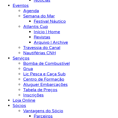
Notícias
Eventos
Agenda
Semana do Mar
Festival Náutico
Atlantis Cup
Início | Home
Revistas
Arquivo | Archive
Travessia do Canal
Nautiférias CNH
Serviços
Bomba de Combustível
Grua
Lic Pesca e Caça Sub
Centro de Formação
Aluguer Embarcações
Tabela de Preços
Inscrições
Loja Online
Sócios
Vantagens do Sócio
Parceiros