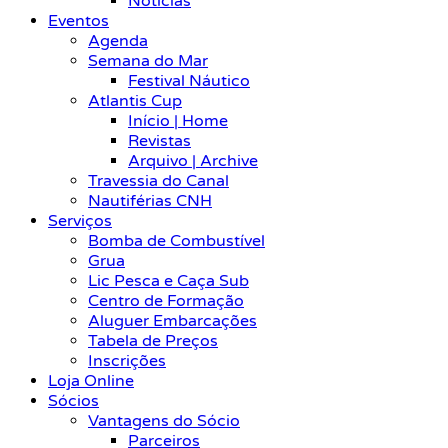
Notícias
Eventos
Agenda
Semana do Mar
Festival Náutico
Atlantis Cup
Início | Home
Revistas
Arquivo | Archive
Travessia do Canal
Nautiférias CNH
Serviços
Bomba de Combustível
Grua
Lic Pesca e Caça Sub
Centro de Formação
Aluguer Embarcações
Tabela de Preços
Inscrições
Loja Online
Sócios
Vantagens do Sócio
Parceiros