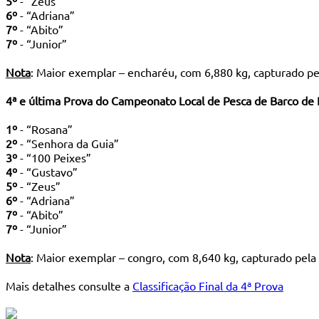
5º
- “Zeus”
6º
- “Adriana”
7º
- “Abito”
7º
- “Junior”
Nota
: Maior exemplar – encharéu, com 6,880 kg, capturado p
4ª e última Prova do Campeonato Local de Pesca de Barco de
1º
- “Rosana”
2º
- “Senhora da Guia”
3º
- “100 Peixes”
4º
- “Gustavo”
5º
- “Zeus”
6º
- “Adriana”
7º
- “Abito”
7º
- “Junior”
Nota
: Maior exemplar – congro, com 8,640 kg, capturado pel
Mais detalhes consulte a
Classificação Final da 4ª Prova