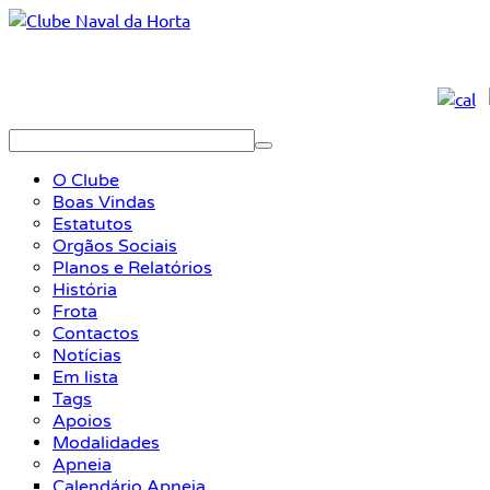
O Clube
Boas Vindas
Estatutos
Orgãos Sociais
Planos e Relatórios
História
Frota
Contactos
Notícias
Em lista
Tags
Apoios
Modalidades
Apneia
Calendário Apneia