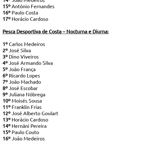
15º
António Fernandes
16º
Paulo Costa
17º
Horácio Cardoso
Pesca Desportiva de Costa – Nocturna e Diurna:
1º
Carlos Medeiros
2º
José Silva
3º
Dino Viveiros
4º
José Armando Silva
5º
João França
6º
Ricardo Lopes
7º
João Machado
8º
José Escobar
9º
Juliana Nóbrega
10º
Moisés Sousa
11º
Franklin Frias
12º
José Alberto Goulart
13º
Horácio Cardoso
14º
Hernâni Pereira
15º
Paulo Couto
16º
João Medeiros