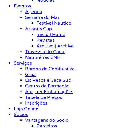
Notícias
Eventos
Agenda
Semana do Mar
Festival Náutico
Atlantis Cup
Início | Home
Revistas
Arquivo | Archive
Travessia do Canal
Nautiférias CNH
Serviços
Bomba de Combustível
Grua
Lic Pesca e Caça Sub
Centro de Formação
Aluguer Embarcações
Tabela de Preços
Inscrições
Loja Online
Sócios
Vantagens do Sócio
Parceiros