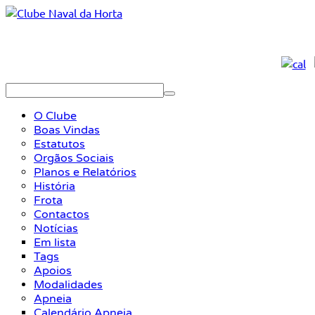
O Clube
Boas Vindas
Estatutos
Orgãos Sociais
Planos e Relatórios
História
Frota
Contactos
Notícias
Em lista
Tags
Apoios
Modalidades
Apneia
Calendário Apneia