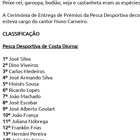
Peixe-rei, garoupa, bodião, veja e castanheta eram as espécies
A Cerimónia de Entrega de Prémios da Pesca Desportiva decor
esteva cargo do cantor Nuno Carneiro.
CLASSIFICAÇÃO
Pesca Desportiva de Costa Diurna:
1º
José Silva
2º
Dino Viveiros
3º
Carlos Medeiros
4º
José Armando Silva
5º
Moisés Sousa
6º
Ricardo Lopes
7º
João Machado
8º
José Escobar
9º
José Alberto Goulart
10º
João França
11º
Juliana Nóbrega
12º
Franklin Frias
13º
Hernâni Pereira
14º
João Medeiros