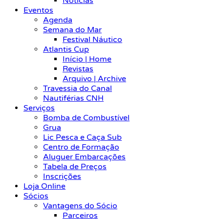
Notícias
Eventos
Agenda
Semana do Mar
Festival Náutico
Atlantis Cup
Início | Home
Revistas
Arquivo | Archive
Travessia do Canal
Nautiférias CNH
Serviços
Bomba de Combustível
Grua
Lic Pesca e Caça Sub
Centro de Formação
Aluguer Embarcações
Tabela de Preços
Inscrições
Loja Online
Sócios
Vantagens do Sócio
Parceiros