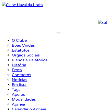
O Clube
Boas Vindas
Estatutos
Orgãos Sociais
Planos e Relatórios
História
Frota
Contactos
Notícias
Em lista
Tags
Apoios
Modalidades
Apneia
Calendário Apneia