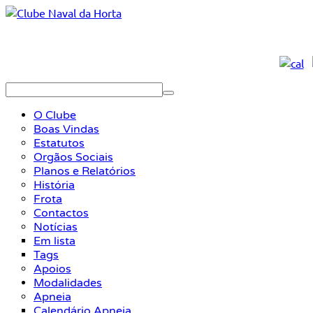
O Clube
Boas Vindas
Estatutos
Orgãos Sociais
Planos e Relatórios
História
Frota
Contactos
Notícias
Em lista
Tags
Apoios
Modalidades
Apneia
Calendário Apneia