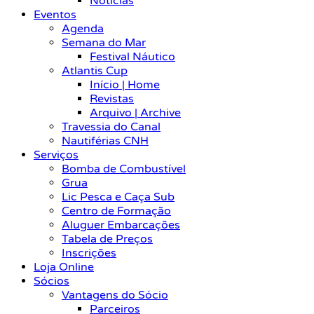
Notícias
Eventos
Agenda
Semana do Mar
Festival Náutico
Atlantis Cup
Início | Home
Revistas
Arquivo | Archive
Travessia do Canal
Nautiférias CNH
Serviços
Bomba de Combustível
Grua
Lic Pesca e Caça Sub
Centro de Formação
Aluguer Embarcações
Tabela de Preços
Inscrições
Loja Online
Sócios
Vantagens do Sócio
Parceiros