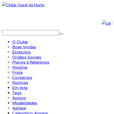
O Clube
Boas Vindas
Estatutos
Orgãos Sociais
Planos e Relatórios
História
Frota
Contactos
Notícias
Em lista
Tags
Apoios
Modalidades
Apneia
Calendário Apneia