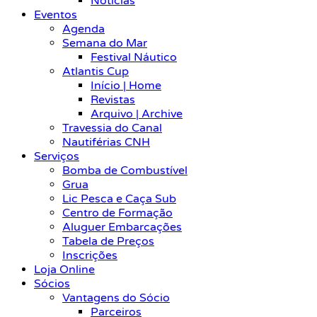
Notícias
Eventos
Agenda
Semana do Mar
Festival Náutico
Atlantis Cup
Início | Home
Revistas
Arquivo | Archive
Travessia do Canal
Nautiférias CNH
Serviços
Bomba de Combustível
Grua
Lic Pesca e Caça Sub
Centro de Formação
Aluguer Embarcações
Tabela de Preços
Inscrições
Loja Online
Sócios
Vantagens do Sócio
Parceiros