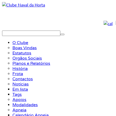
O Clube
Boas Vindas
Estatutos
Orgãos Sociais
Planos e Relatórios
História
Frota
Contactos
Notícias
Em lista
Tags
Apoios
Modalidades
Apneia
Calendário Apneia