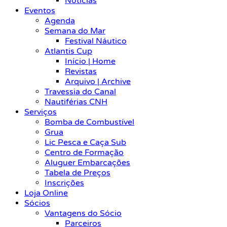
Notícias
Eventos
Agenda
Semana do Mar
Festival Náutico
Atlantis Cup
Início | Home
Revistas
Arquivo | Archive
Travessia do Canal
Nautiférias CNH
Serviços
Bomba de Combustível
Grua
Lic Pesca e Caça Sub
Centro de Formação
Aluguer Embarcações
Tabela de Preços
Inscrições
Loja Online
Sócios
Vantagens do Sócio
Parceiros