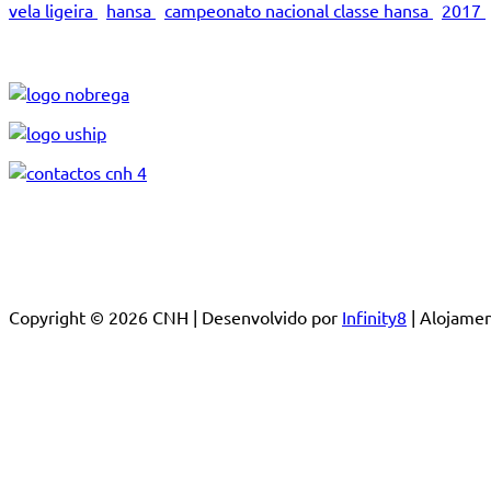
vela ligeira
hansa
campeonato nacional classe hansa
2017
Copyright © 2026 CNH | Desenvolvido por
Infinity8
| Alojam