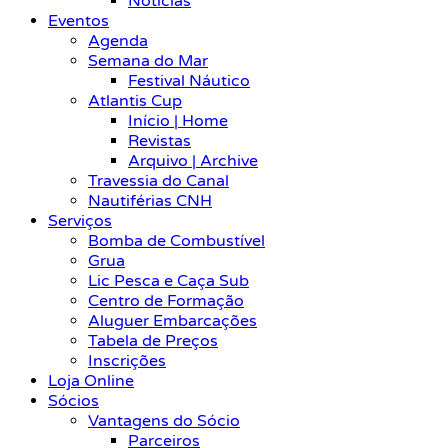
Notícias
Eventos
Agenda
Semana do Mar
Festival Náutico
Atlantis Cup
Início | Home
Revistas
Arquivo | Archive
Travessia do Canal
Nautiférias CNH
Serviços
Bomba de Combustível
Grua
Lic Pesca e Caça Sub
Centro de Formação
Aluguer Embarcações
Tabela de Preços
Inscrições
Loja Online
Sócios
Vantagens do Sócio
Parceiros