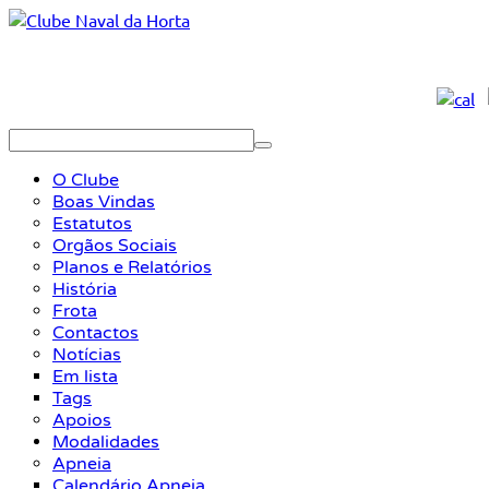
O Clube
Boas Vindas
Estatutos
Orgãos Sociais
Planos e Relatórios
História
Frota
Contactos
Notícias
Em lista
Tags
Apoios
Modalidades
Apneia
Calendário Apneia