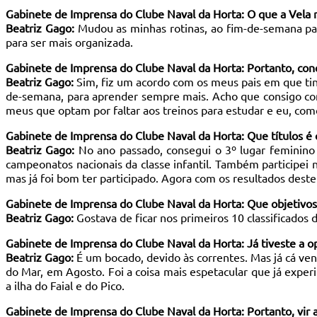
Gabinete de Imprensa do Clube Naval da Horta: O que a Vela 
Beatriz Gago:
Mudou as minhas rotinas, ao fim-de-semana pas
para ser mais organizada.
Gabinete de Imprensa do Clube Naval da Horta: Portanto, conc
Beatriz Gago:
Sim, fiz um acordo com os meus pais em que tin
de-semana, para aprender sempre mais. Acho que consigo con
meus que optam por faltar aos treinos para estudar e eu, com
Gabinete de Imprensa do Clube Naval da Horta: Que títulos é 
Beatriz Gago:
No ano passado, consegui o 3º lugar feminino
campeonatos nacionais da classe infantil. Também participei
mas já foi bom ter participado. Agora com os resultados deste
Gabinete de Imprensa do Clube Naval da Horta: Que objetivo
Beatriz Gago:
Gostava de ficar nos primeiros 10 classificados 
Gabinete de Imprensa do Clube Naval da Horta: Já tiveste a 
Beatriz Gago:
É um bocado, devido às correntes. Mas já cá ve
do Mar, em Agosto. Foi a coisa mais espetacular que já expe
a ilha do Faial e do Pico.
Gabinete de Imprensa do Clube Naval da Horta: Portanto, vir