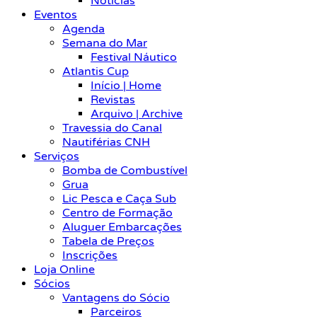
Notícias
Eventos
Agenda
Semana do Mar
Festival Náutico
Atlantis Cup
Início | Home
Revistas
Arquivo | Archive
Travessia do Canal
Nautiférias CNH
Serviços
Bomba de Combustível
Grua
Lic Pesca e Caça Sub
Centro de Formação
Aluguer Embarcações
Tabela de Preços
Inscrições
Loja Online
Sócios
Vantagens do Sócio
Parceiros