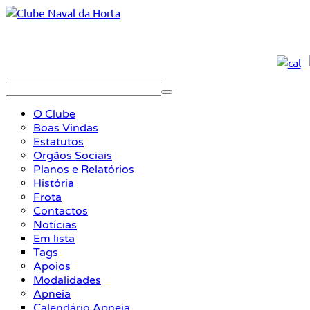
O Clube
Boas Vindas
Estatutos
Orgãos Sociais
Planos e Relatórios
História
Frota
Contactos
Notícias
Em lista
Tags
Apoios
Modalidades
Apneia
Calendário Apneia