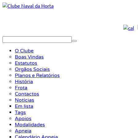
O Clube
Boas Vindas
Estatutos
Orgãos Sociais
Planos e Relatórios
História
Frota
Contactos
Notícias
Em lista
Tags
Apoios
Modalidades
Apneia
Calendário Apneia