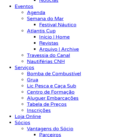
Notícias
Eventos
Agenda
Semana do Mar
Festival Náutico
Atlantis Cup
Início | Home
Revistas
Arquivo | Archive
Travessia do Canal
Nautiférias CNH
Serviços
Bomba de Combustível
Grua
Lic Pesca e Caça Sub
Centro de Formação
Aluguer Embarcações
Tabela de Preços
Inscrições
Loja Online
Sócios
Vantagens do Sócio
Parceiros