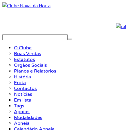
O Clube
Boas Vindas
Estatutos
Orgãos Sociais
Planos e Relatórios
História
Frota
Contactos
Notícias
Em lista
Tags
Apoios
Modalidades
Apneia
Calendário Apneia