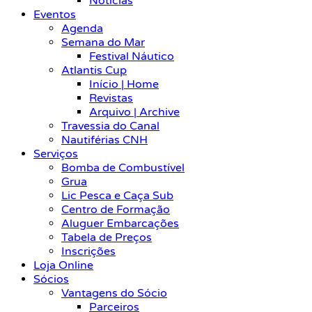
Notícias
Eventos
Agenda
Semana do Mar
Festival Náutico
Atlantis Cup
Início | Home
Revistas
Arquivo | Archive
Travessia do Canal
Nautiférias CNH
Serviços
Bomba de Combustível
Grua
Lic Pesca e Caça Sub
Centro de Formação
Aluguer Embarcações
Tabela de Preços
Inscrições
Loja Online
Sócios
Vantagens do Sócio
Parceiros