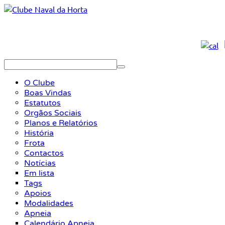
O Clube
Boas Vindas
Estatutos
Orgãos Sociais
Planos e Relatórios
História
Frota
Contactos
Notícias
Em lista
Tags
Apoios
Modalidades
Apneia
Calendário Apneia