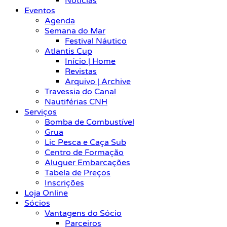
Notícias
Eventos
Agenda
Semana do Mar
Festival Náutico
Atlantis Cup
Início | Home
Revistas
Arquivo | Archive
Travessia do Canal
Nautiférias CNH
Serviços
Bomba de Combustível
Grua
Lic Pesca e Caça Sub
Centro de Formação
Aluguer Embarcações
Tabela de Preços
Inscrições
Loja Online
Sócios
Vantagens do Sócio
Parceiros