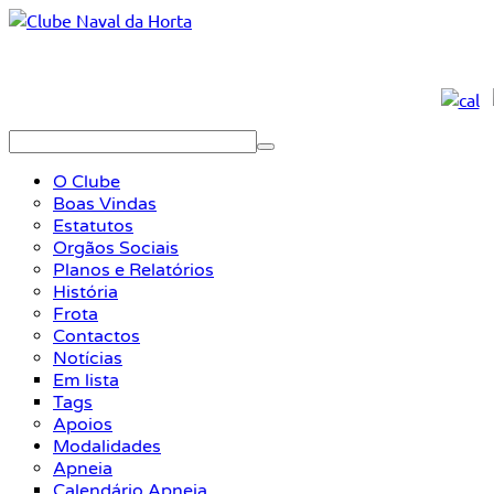
O Clube
Boas Vindas
Estatutos
Orgãos Sociais
Planos e Relatórios
História
Frota
Contactos
Notícias
Em lista
Tags
Apoios
Modalidades
Apneia
Calendário Apneia