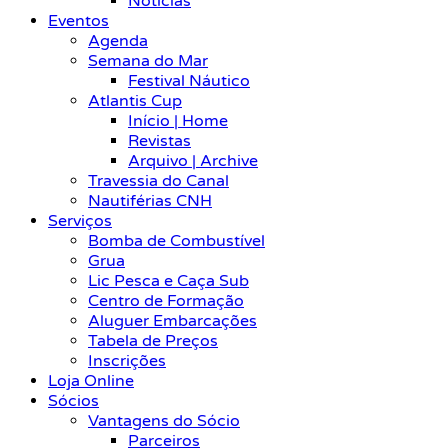
Notícias
Eventos
Agenda
Semana do Mar
Festival Náutico
Atlantis Cup
Início | Home
Revistas
Arquivo | Archive
Travessia do Canal
Nautiférias CNH
Serviços
Bomba de Combustível
Grua
Lic Pesca e Caça Sub
Centro de Formação
Aluguer Embarcações
Tabela de Preços
Inscrições
Loja Online
Sócios
Vantagens do Sócio
Parceiros