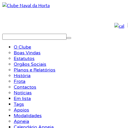
O Clube
Boas Vindas
Estatutos
Orgãos Sociais
Planos e Relatórios
História
Frota
Contactos
Notícias
Em lista
Tags
Apoios
Modalidades
Apneia
Calendário Apneia