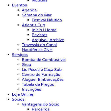
Notícias
Eventos
Agenda
Semana do Mar
Festival Náutico
Atlantis Cup
Início | Home
Revistas
Arquivo | Archive
Travessia do Canal
Nautiférias CNH
Serviços
Bomba de Combustível
Grua
Lic Pesca e Caça Sub
Centro de Formação
Aluguer Embarcações
Tabela de Preços
Inscrições
Loja Online
Sócios
Vantagens do Sócio
Parceiros