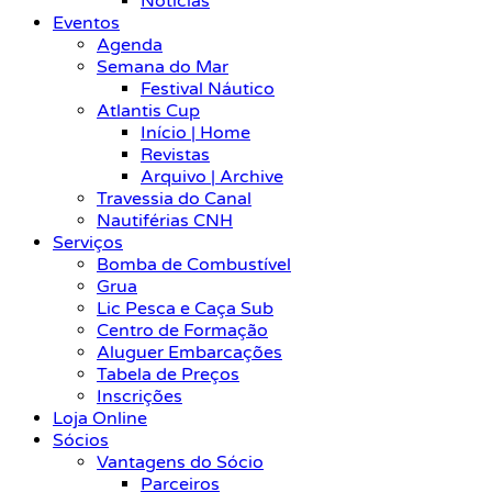
Notícias
Eventos
Agenda
Semana do Mar
Festival Náutico
Atlantis Cup
Início | Home
Revistas
Arquivo | Archive
Travessia do Canal
Nautiférias CNH
Serviços
Bomba de Combustível
Grua
Lic Pesca e Caça Sub
Centro de Formação
Aluguer Embarcações
Tabela de Preços
Inscrições
Loja Online
Sócios
Vantagens do Sócio
Parceiros