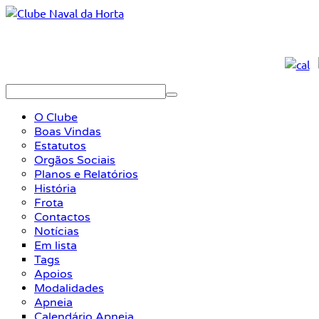
O Clube
Boas Vindas
Estatutos
Orgãos Sociais
Planos e Relatórios
História
Frota
Contactos
Notícias
Em lista
Tags
Apoios
Modalidades
Apneia
Calendário Apneia