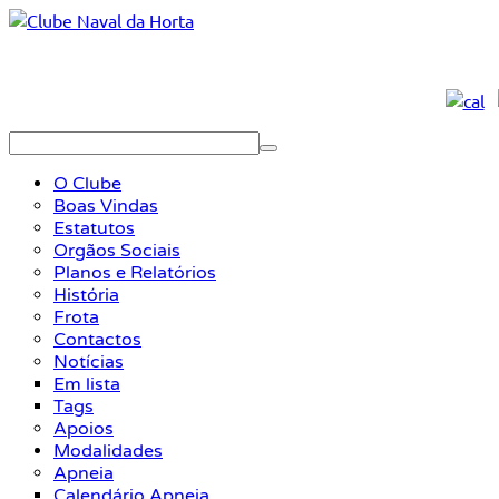
O Clube
Boas Vindas
Estatutos
Orgãos Sociais
Planos e Relatórios
História
Frota
Contactos
Notícias
Em lista
Tags
Apoios
Modalidades
Apneia
Calendário Apneia