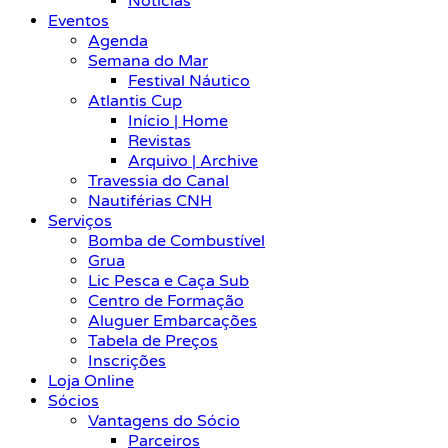
Notícias
Eventos
Agenda
Semana do Mar
Festival Náutico
Atlantis Cup
Início | Home
Revistas
Arquivo | Archive
Travessia do Canal
Nautiférias CNH
Serviços
Bomba de Combustível
Grua
Lic Pesca e Caça Sub
Centro de Formação
Aluguer Embarcações
Tabela de Preços
Inscrições
Loja Online
Sócios
Vantagens do Sócio
Parceiros