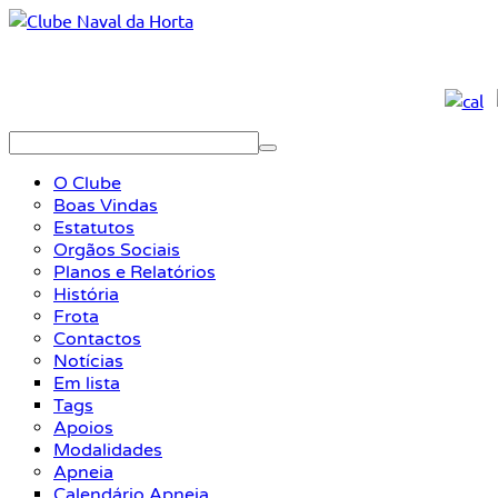
O Clube
Boas Vindas
Estatutos
Orgãos Sociais
Planos e Relatórios
História
Frota
Contactos
Notícias
Em lista
Tags
Apoios
Modalidades
Apneia
Calendário Apneia