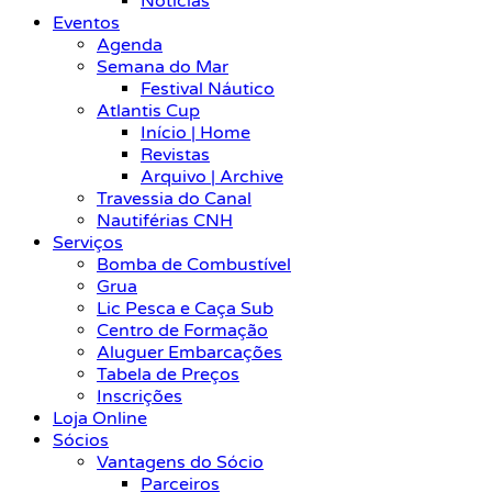
Notícias
Eventos
Agenda
Semana do Mar
Festival Náutico
Atlantis Cup
Início | Home
Revistas
Arquivo | Archive
Travessia do Canal
Nautiférias CNH
Serviços
Bomba de Combustível
Grua
Lic Pesca e Caça Sub
Centro de Formação
Aluguer Embarcações
Tabela de Preços
Inscrições
Loja Online
Sócios
Vantagens do Sócio
Parceiros