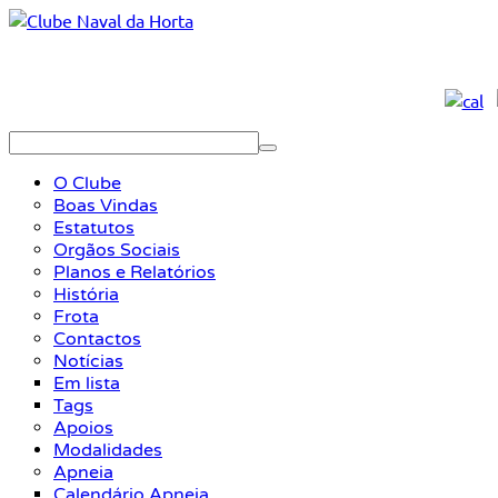
O Clube
Boas Vindas
Estatutos
Orgãos Sociais
Planos e Relatórios
História
Frota
Contactos
Notícias
Em lista
Tags
Apoios
Modalidades
Apneia
Calendário Apneia