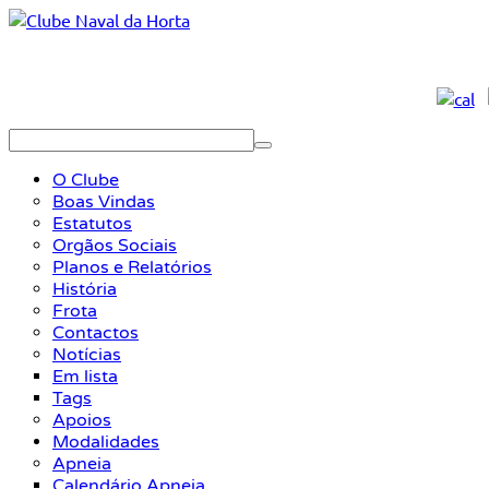
O Clube
Boas Vindas
Estatutos
Orgãos Sociais
Planos e Relatórios
História
Frota
Contactos
Notícias
Em lista
Tags
Apoios
Modalidades
Apneia
Calendário Apneia