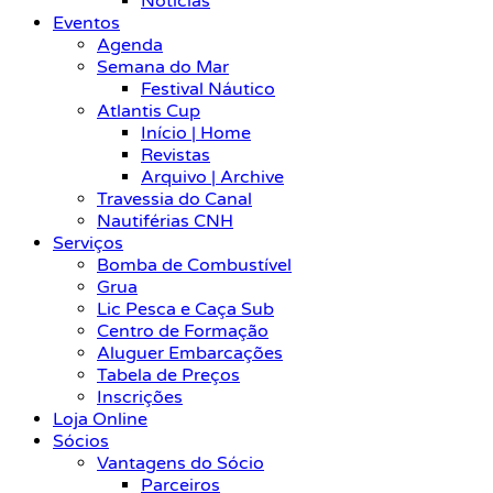
Notícias
Eventos
Agenda
Semana do Mar
Festival Náutico
Atlantis Cup
Início | Home
Revistas
Arquivo | Archive
Travessia do Canal
Nautiférias CNH
Serviços
Bomba de Combustível
Grua
Lic Pesca e Caça Sub
Centro de Formação
Aluguer Embarcações
Tabela de Preços
Inscrições
Loja Online
Sócios
Vantagens do Sócio
Parceiros