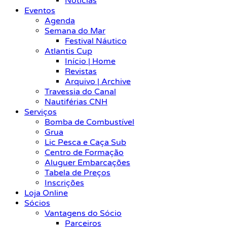
Notícias
Eventos
Agenda
Semana do Mar
Festival Náutico
Atlantis Cup
Início | Home
Revistas
Arquivo | Archive
Travessia do Canal
Nautiférias CNH
Serviços
Bomba de Combustível
Grua
Lic Pesca e Caça Sub
Centro de Formação
Aluguer Embarcações
Tabela de Preços
Inscrições
Loja Online
Sócios
Vantagens do Sócio
Parceiros