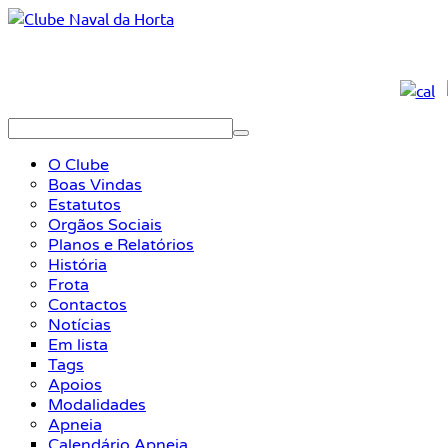
O Clube
Boas Vindas
Estatutos
Orgãos Sociais
Planos e Relatórios
História
Frota
Contactos
Notícias
Em lista
Tags
Apoios
Modalidades
Apneia
Calendário Apneia