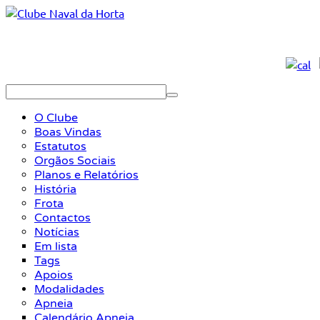
O Clube
Boas Vindas
Estatutos
Orgãos Sociais
Planos e Relatórios
História
Frota
Contactos
Notícias
Em lista
Tags
Apoios
Modalidades
Apneia
Calendário Apneia