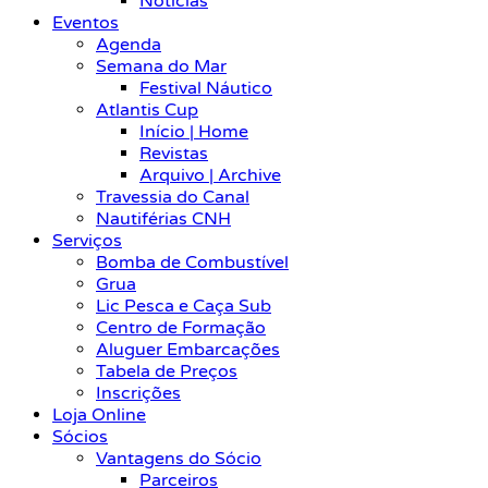
Notícias
Eventos
Agenda
Semana do Mar
Festival Náutico
Atlantis Cup
Início | Home
Revistas
Arquivo | Archive
Travessia do Canal
Nautiférias CNH
Serviços
Bomba de Combustível
Grua
Lic Pesca e Caça Sub
Centro de Formação
Aluguer Embarcações
Tabela de Preços
Inscrições
Loja Online
Sócios
Vantagens do Sócio
Parceiros