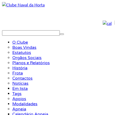
O Clube
Boas Vindas
Estatutos
Orgãos Sociais
Planos e Relatórios
História
Frota
Contactos
Notícias
Em lista
Tags
Apoios
Modalidades
Apneia
Calendário Apneia