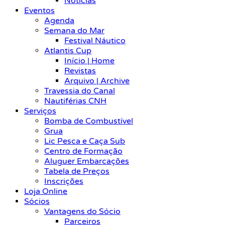
Notícias
Eventos
Agenda
Semana do Mar
Festival Náutico
Atlantis Cup
Início | Home
Revistas
Arquivo | Archive
Travessia do Canal
Nautiférias CNH
Serviços
Bomba de Combustível
Grua
Lic Pesca e Caça Sub
Centro de Formação
Aluguer Embarcações
Tabela de Preços
Inscrições
Loja Online
Sócios
Vantagens do Sócio
Parceiros