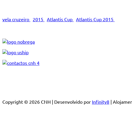
vela cruzeiro
2015
Atlantis Cup
Atlantis Cup 2015
Copyright © 2026 CNH | Desenvolvido por
Infinity8
| Alojam