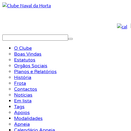
O Clube
Boas Vindas
Estatutos
Orgãos Sociais
Planos e Relatórios
História
Frota
Contactos
Notícias
Em lista
Tags
Apoios
Modalidades
Apneia
Calendário Apneia