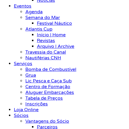
Notícias
Eventos
Agenda
Semana do Mar
Festival Náutico
Atlantis Cup
Início | Home
Revistas
Arquivo | Archive
Travessia do Canal
Nautiférias CNH
Serviços
Bomba de Combustível
Grua
Lic Pesca e Caça Sub
Centro de Formação
Aluguer Embarcações
Tabela de Preços
Inscrições
Loja Online
Sócios
Vantagens do Sócio
Parceiros