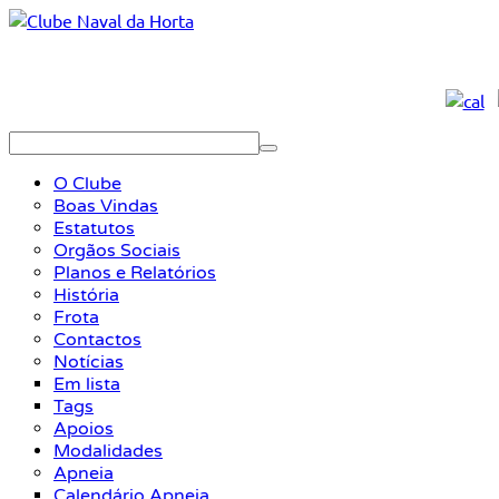
O Clube
Boas Vindas
Estatutos
Orgãos Sociais
Planos e Relatórios
História
Frota
Contactos
Notícias
Em lista
Tags
Apoios
Modalidades
Apneia
Calendário Apneia