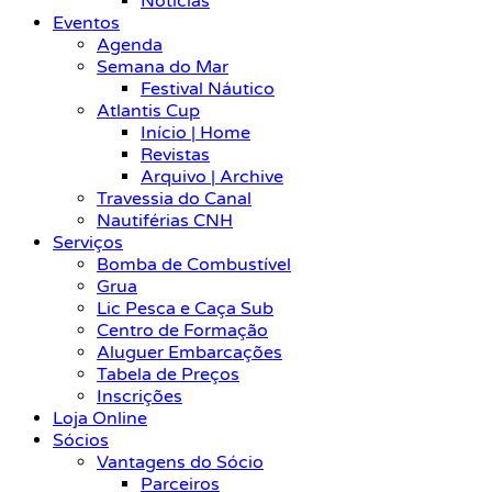
Notícias
Eventos
Agenda
Semana do Mar
Festival Náutico
Atlantis Cup
Início | Home
Revistas
Arquivo | Archive
Travessia do Canal
Nautiférias CNH
Serviços
Bomba de Combustível
Grua
Lic Pesca e Caça Sub
Centro de Formação
Aluguer Embarcações
Tabela de Preços
Inscrições
Loja Online
Sócios
Vantagens do Sócio
Parceiros