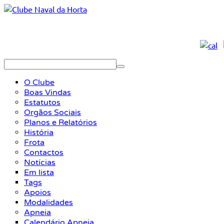
O Clube
Boas Vindas
Estatutos
Orgãos Sociais
Planos e Relatórios
História
Frota
Contactos
Notícias
Em lista
Tags
Apoios
Modalidades
Apneia
Calendário Apneia