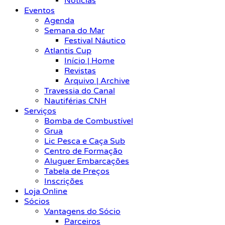
Notícias
Eventos
Agenda
Semana do Mar
Festival Náutico
Atlantis Cup
Início | Home
Revistas
Arquivo | Archive
Travessia do Canal
Nautiférias CNH
Serviços
Bomba de Combustível
Grua
Lic Pesca e Caça Sub
Centro de Formação
Aluguer Embarcações
Tabela de Preços
Inscrições
Loja Online
Sócios
Vantagens do Sócio
Parceiros