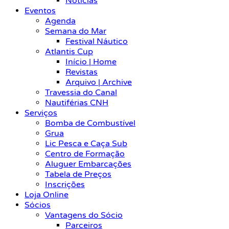
Notícias
Eventos
Agenda
Semana do Mar
Festival Náutico
Atlantis Cup
Início | Home
Revistas
Arquivo | Archive
Travessia do Canal
Nautiférias CNH
Serviços
Bomba de Combustível
Grua
Lic Pesca e Caça Sub
Centro de Formação
Aluguer Embarcações
Tabela de Preços
Inscrições
Loja Online
Sócios
Vantagens do Sócio
Parceiros