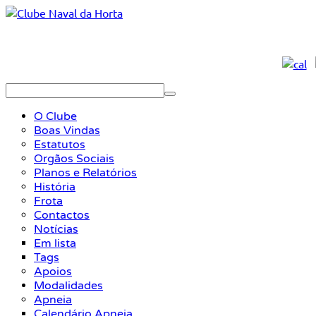
O Clube
Boas Vindas
Estatutos
Orgãos Sociais
Planos e Relatórios
História
Frota
Contactos
Notícias
Em lista
Tags
Apoios
Modalidades
Apneia
Calendário Apneia