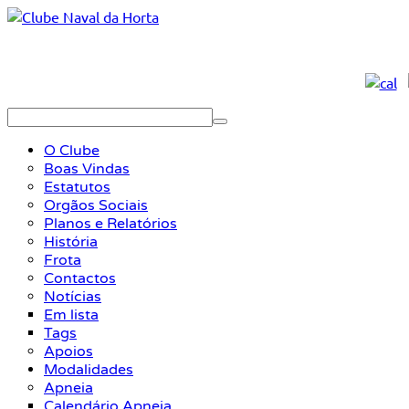
O Clube
Boas Vindas
Estatutos
Orgãos Sociais
Planos e Relatórios
História
Frota
Contactos
Notícias
Em lista
Tags
Apoios
Modalidades
Apneia
Calendário Apneia