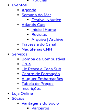
Notícias
Eventos
Agenda
Semana do Mar
Festival Náutico
Atlantis Cup
Início | Home
Revistas
Arquivo | Archive
Travessia do Canal
Nautiférias CNH
Serviços
Bomba de Combustível
Grua
Lic Pesca e Caça Sub
Centro de Formação
Aluguer Embarcações
Tabela de Preços
Inscrições
Loja Online
Sócios
Vantagens do Sócio
Parceiros