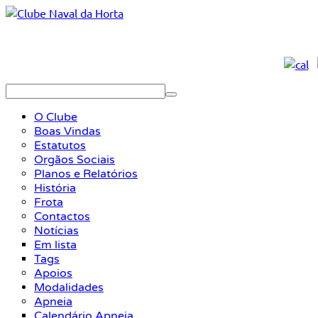
O Clube
Boas Vindas
Estatutos
Orgãos Sociais
Planos e Relatórios
História
Frota
Contactos
Notícias
Em lista
Tags
Apoios
Modalidades
Apneia
Calendário Apneia