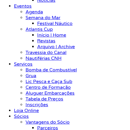
Notícias
Eventos
Agenda
Semana do Mar
Festival Náutico
Atlantis Cup
Início | Home
Revistas
Arquivo | Archive
Travessia do Canal
Nautiférias CNH
Serviços
Bomba de Combustível
Grua
Lic Pesca e Caça Sub
Centro de Formação
Aluguer Embarcações
Tabela de Preços
Inscrições
Loja Online
Sócios
Vantagens do Sócio
Parceiros