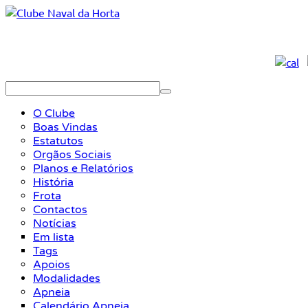
O Clube
Boas Vindas
Estatutos
Orgãos Sociais
Planos e Relatórios
História
Frota
Contactos
Notícias
Em lista
Tags
Apoios
Modalidades
Apneia
Calendário Apneia