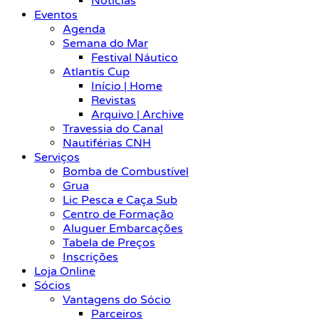
Notícias
Eventos
Agenda
Semana do Mar
Festival Náutico
Atlantis Cup
Início | Home
Revistas
Arquivo | Archive
Travessia do Canal
Nautiférias CNH
Serviços
Bomba de Combustível
Grua
Lic Pesca e Caça Sub
Centro de Formação
Aluguer Embarcações
Tabela de Preços
Inscrições
Loja Online
Sócios
Vantagens do Sócio
Parceiros