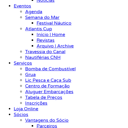
Notícias
Eventos
Agenda
Semana do Mar
Festival Náutico
Atlantis Cup
Início | Home
Revistas
Arquivo | Archive
Travessia do Canal
Nautiférias CNH
Serviços
Bomba de Combustível
Grua
Lic Pesca e Caça Sub
Centro de Formação
Aluguer Embarcações
Tabela de Preços
Inscrições
Loja Online
Sócios
Vantagens do Sócio
Parceiros