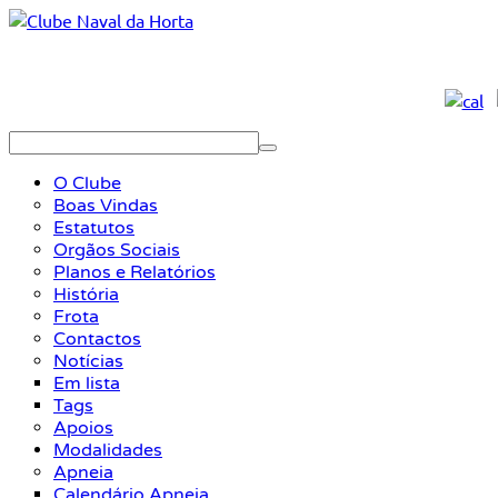
O Clube
Boas Vindas
Estatutos
Orgãos Sociais
Planos e Relatórios
História
Frota
Contactos
Notícias
Em lista
Tags
Apoios
Modalidades
Apneia
Calendário Apneia