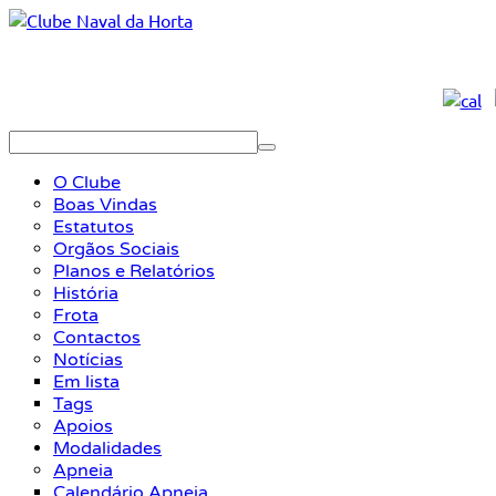
O Clube
Boas Vindas
Estatutos
Orgãos Sociais
Planos e Relatórios
História
Frota
Contactos
Notícias
Em lista
Tags
Apoios
Modalidades
Apneia
Calendário Apneia