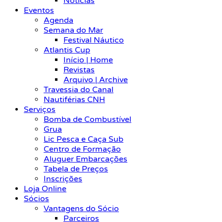
Notícias
Eventos
Agenda
Semana do Mar
Festival Náutico
Atlantis Cup
Início | Home
Revistas
Arquivo | Archive
Travessia do Canal
Nautiférias CNH
Serviços
Bomba de Combustível
Grua
Lic Pesca e Caça Sub
Centro de Formação
Aluguer Embarcações
Tabela de Preços
Inscrições
Loja Online
Sócios
Vantagens do Sócio
Parceiros