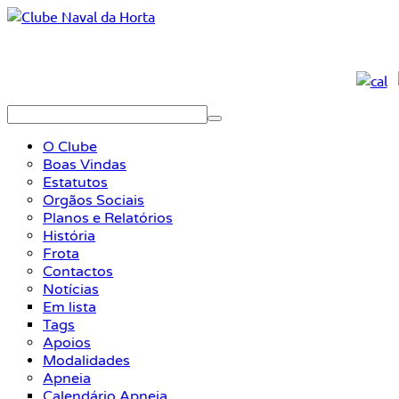
O Clube
Boas Vindas
Estatutos
Orgãos Sociais
Planos e Relatórios
História
Frota
Contactos
Notícias
Em lista
Tags
Apoios
Modalidades
Apneia
Calendário Apneia