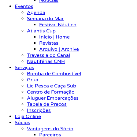
Notícias
Eventos
Agenda
Semana do Mar
Festival Náutico
Atlantis Cup
Início | Home
Revistas
Arquivo | Archive
Travessia do Canal
Nautiférias CNH
Serviços
Bomba de Combustível
Grua
Lic Pesca e Caça Sub
Centro de Formação
Aluguer Embarcações
Tabela de Preços
Inscrições
Loja Online
Sócios
Vantagens do Sócio
Parceiros