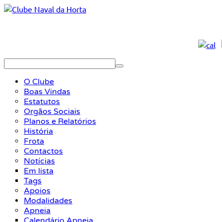
O Clube
Boas Vindas
Estatutos
Orgãos Sociais
Planos e Relatórios
História
Frota
Contactos
Notícias
Em lista
Tags
Apoios
Modalidades
Apneia
Calendário Apneia