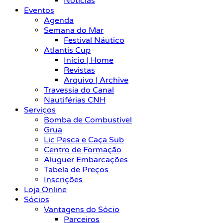
Notícias
Eventos
Agenda
Semana do Mar
Festival Náutico
Atlantis Cup
Início | Home
Revistas
Arquivo | Archive
Travessia do Canal
Nautiférias CNH
Serviços
Bomba de Combustível
Grua
Lic Pesca e Caça Sub
Centro de Formação
Aluguer Embarcações
Tabela de Preços
Inscrições
Loja Online
Sócios
Vantagens do Sócio
Parceiros