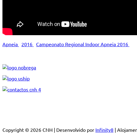
Apneia
2016
Campeonato Regional Indoor Apneia 2016
Copyright © 2026 CNH | Desenvolvido por
Infinity8
| Alojam