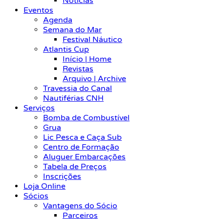
Notícias
Eventos
Agenda
Semana do Mar
Festival Náutico
Atlantis Cup
Início | Home
Revistas
Arquivo | Archive
Travessia do Canal
Nautiférias CNH
Serviços
Bomba de Combustível
Grua
Lic Pesca e Caça Sub
Centro de Formação
Aluguer Embarcações
Tabela de Preços
Inscrições
Loja Online
Sócios
Vantagens do Sócio
Parceiros