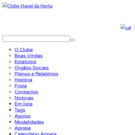
O Clube
Boas Vindas
Estatutos
Orgãos Sociais
Planos e Relatórios
História
Frota
Contactos
Notícias
Em lista
Tags
Apoios
Modalidades
Apneia
Calendário Apneia