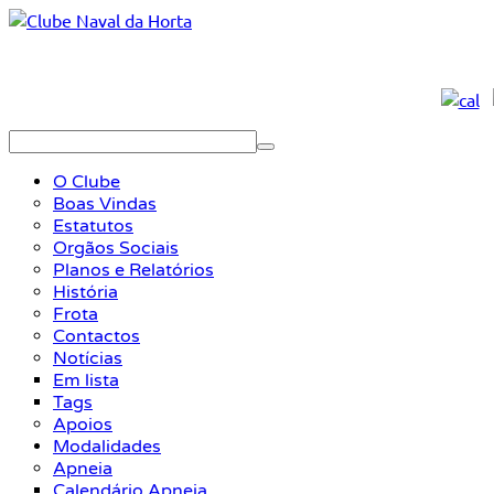
O Clube
Boas Vindas
Estatutos
Orgãos Sociais
Planos e Relatórios
História
Frota
Contactos
Notícias
Em lista
Tags
Apoios
Modalidades
Apneia
Calendário Apneia