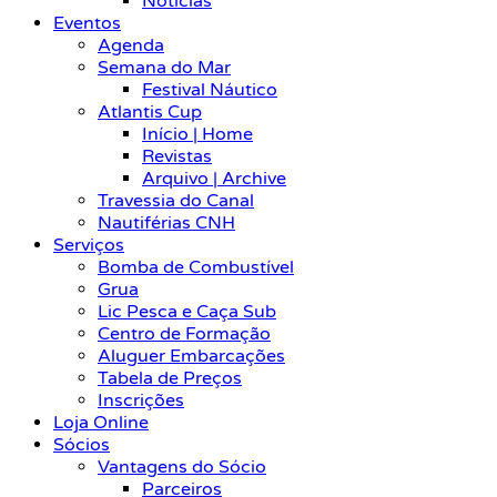
Notícias
Eventos
Agenda
Semana do Mar
Festival Náutico
Atlantis Cup
Início | Home
Revistas
Arquivo | Archive
Travessia do Canal
Nautiférias CNH
Serviços
Bomba de Combustível
Grua
Lic Pesca e Caça Sub
Centro de Formação
Aluguer Embarcações
Tabela de Preços
Inscrições
Loja Online
Sócios
Vantagens do Sócio
Parceiros