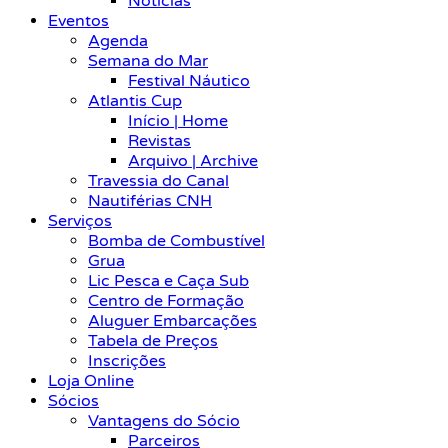
Notícias
Eventos
Agenda
Semana do Mar
Festival Náutico
Atlantis Cup
Início | Home
Revistas
Arquivo | Archive
Travessia do Canal
Nautiférias CNH
Serviços
Bomba de Combustível
Grua
Lic Pesca e Caça Sub
Centro de Formação
Aluguer Embarcações
Tabela de Preços
Inscrições
Loja Online
Sócios
Vantagens do Sócio
Parceiros