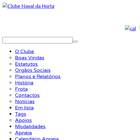
O Clube
Boas Vindas
Estatutos
Orgãos Sociais
Planos e Relatórios
História
Frota
Contactos
Notícias
Em lista
Tags
Apoios
Modalidades
Apneia
Calendário Apneia