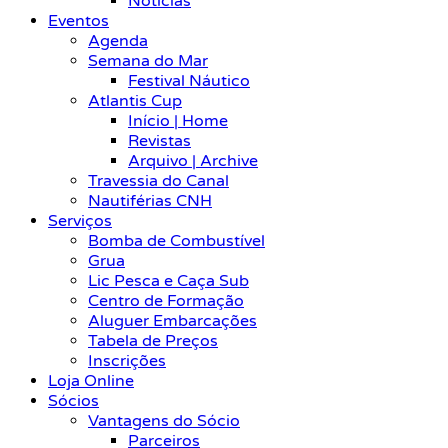
Notícias
Eventos
Agenda
Semana do Mar
Festival Náutico
Atlantis Cup
Início | Home
Revistas
Arquivo | Archive
Travessia do Canal
Nautiférias CNH
Serviços
Bomba de Combustível
Grua
Lic Pesca e Caça Sub
Centro de Formação
Aluguer Embarcações
Tabela de Preços
Inscrições
Loja Online
Sócios
Vantagens do Sócio
Parceiros