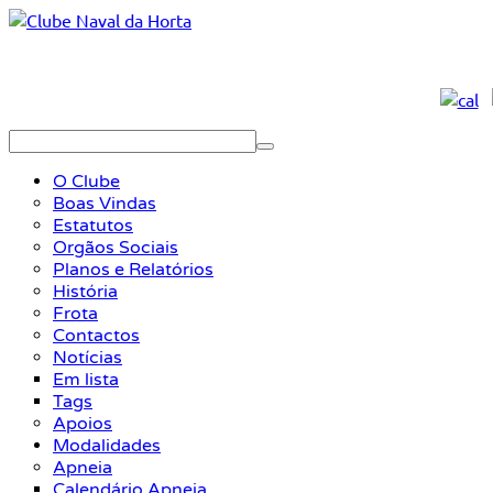
O Clube
Boas Vindas
Estatutos
Orgãos Sociais
Planos e Relatórios
História
Frota
Contactos
Notícias
Em lista
Tags
Apoios
Modalidades
Apneia
Calendário Apneia