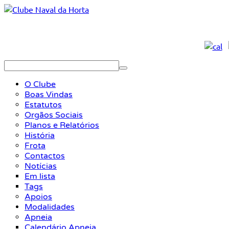
O Clube
Boas Vindas
Estatutos
Orgãos Sociais
Planos e Relatórios
História
Frota
Contactos
Notícias
Em lista
Tags
Apoios
Modalidades
Apneia
Calendário Apneia