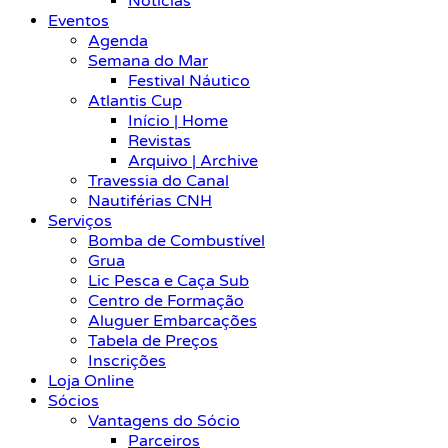
Notícias
Eventos
Agenda
Semana do Mar
Festival Náutico
Atlantis Cup
Início | Home
Revistas
Arquivo | Archive
Travessia do Canal
Nautiférias CNH
Serviços
Bomba de Combustível
Grua
Lic Pesca e Caça Sub
Centro de Formação
Aluguer Embarcações
Tabela de Preços
Inscrições
Loja Online
Sócios
Vantagens do Sócio
Parceiros