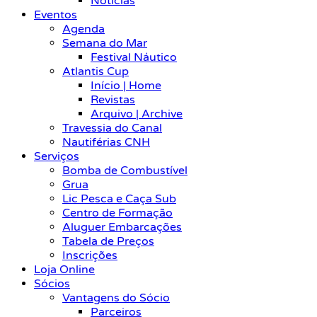
Notícias
Eventos
Agenda
Semana do Mar
Festival Náutico
Atlantis Cup
Início | Home
Revistas
Arquivo | Archive
Travessia do Canal
Nautiférias CNH
Serviços
Bomba de Combustível
Grua
Lic Pesca e Caça Sub
Centro de Formação
Aluguer Embarcações
Tabela de Preços
Inscrições
Loja Online
Sócios
Vantagens do Sócio
Parceiros