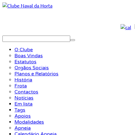
O Clube
Boas Vindas
Estatutos
Orgãos Sociais
Planos e Relatórios
História
Frota
Contactos
Notícias
Em lista
Tags
Apoios
Modalidades
Apneia
Calendário Apneia