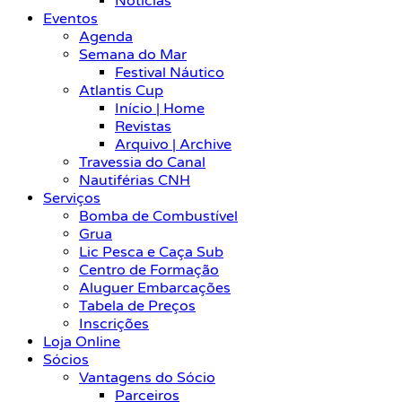
Notícias
Eventos
Agenda
Semana do Mar
Festival Náutico
Atlantis Cup
Início | Home
Revistas
Arquivo | Archive
Travessia do Canal
Nautiférias CNH
Serviços
Bomba de Combustível
Grua
Lic Pesca e Caça Sub
Centro de Formação
Aluguer Embarcações
Tabela de Preços
Inscrições
Loja Online
Sócios
Vantagens do Sócio
Parceiros