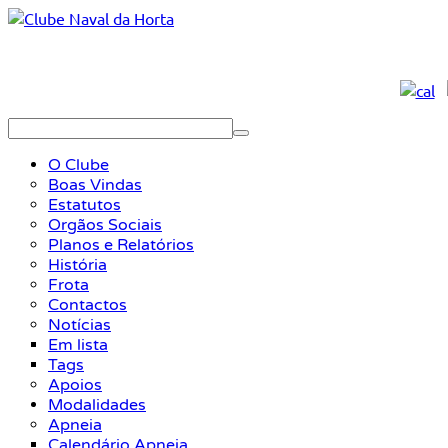
O Clube
Boas Vindas
Estatutos
Orgãos Sociais
Planos e Relatórios
História
Frota
Contactos
Notícias
Em lista
Tags
Apoios
Modalidades
Apneia
Calendário Apneia