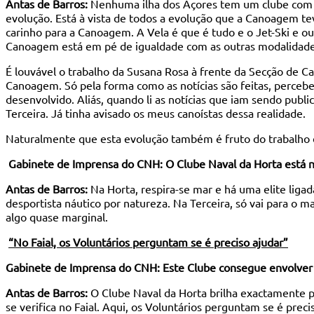
Antas de Barros:
Nenhuma ilha dos Açores tem um clube com a
evolução. Está à vista de todos a evolução que a Canoagem t
carinho para a Canoagem. A Vela é que é tudo e o Jet-Ski e 
Canoagem está em pé de igualdade com as outras modalidade
É louvável o trabalho da Susana Rosa à frente da Secção de
Canoagem. Só pela forma como as notícias são feitas, percebe
desenvolvido. Aliás, quando li as notícias que iam sendo pub
Terceira. Já tinha avisado os meus canoístas dessa realidade.
Naturalmente que esta evolução também é fruto do trabalho
Gabinete de Imprensa do CNH: O Clube Naval da Horta está n
Antas de Barros:
Na Horta, respira-se mar e há uma elite ligad
desportista náutico por natureza. Na Terceira, só vai para o 
algo quase marginal.
“No Faial, os Voluntários perguntam se é preciso ajudar”
Gabinete de Imprensa do CNH: Este Clube consegue envolver 
Antas de Barros:
O Clube Naval da Horta brilha exactamente p
se verifica no Faial. Aqui, os Voluntários perguntam se é pre