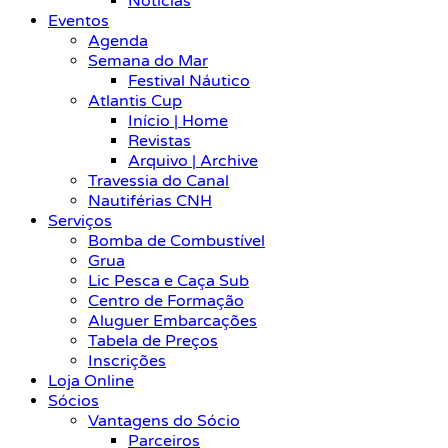
Notícias
Eventos
Agenda
Semana do Mar
Festival Náutico
Atlantis Cup
Início | Home
Revistas
Arquivo | Archive
Travessia do Canal
Nautiférias CNH
Serviços
Bomba de Combustível
Grua
Lic Pesca e Caça Sub
Centro de Formação
Aluguer Embarcações
Tabela de Preços
Inscrições
Loja Online
Sócios
Vantagens do Sócio
Parceiros